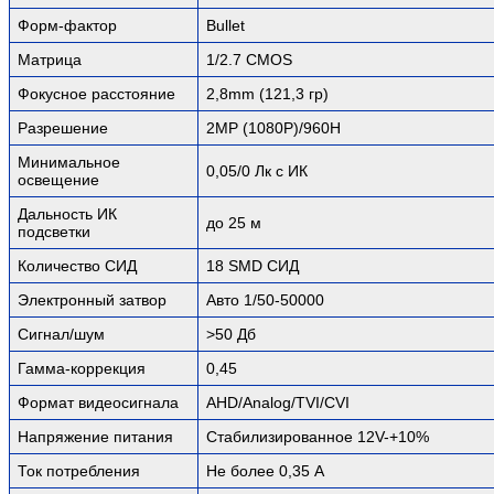
Форм-фактор
Bullet
Матрица
1/2.7 CMOS
Фокусное расстояние
2,8mm (121,3 гр)
Разрешение
2MP (1080P)/960H
Минимальное
0,05/0 Лк с ИК
освещение
Дальность ИК
до 25 м
подсветки
Количество СИД
18 SMD СИД
Электронный затвор
Авто 1/50-50000
Сигнал/шум
>50 Дб
Гамма-коррекция
0,45
Формат видеосигнала
AHD/Analog/TVI/CVI
Напряжение питания
Стабилизированное 12V-+10%
Ток потребления
Не более 0,35 А