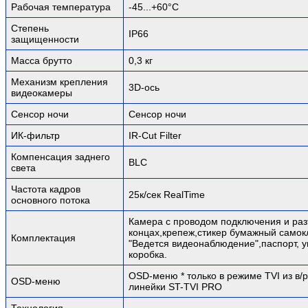
Рабочая температура
-45...+60°C
Степень
IP66
защищенности
Масса брутто
0,3 кг
Механизм крепления
3D-ось
видеокамеры
Сенсор ночи
Сенсор ночи
ИК-фильтр
IR-Cut Filter
Компенсация заднего
BLC
света
Частота кадров
25к/сек RealTime
основного потока
Камера с проводом подключения и ра
концах,крепеж,стикер бумажный само
Комплектация
"Ведется видеонаблюдение",паспорт, 
коробка.
OSD-меню * только в режиме TVI из в/
OSD-меню
линейки ST-TVI PRO
Технология