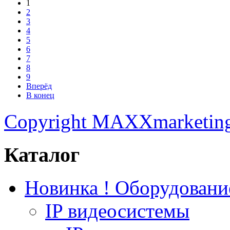
1
2
3
4
5
6
7
8
9
Вперёд
В конец
Copyright MAXXmarketin
Каталог
Новинка ! Оборудован
IP видеосистемы