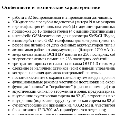
Особенности и технические характеристики
работа с 32 беспроводными и 2 проводными датчиками;
ЖК-дисплей с голубой подсветкой (литера N в маркировк
идентификация (6 пользователей (4 с административными
поддержка до 16 пользователей (4 с административными 
интерфейс GSM-телефоном для просмотра SMS/CLIP-увед
взаимодействие c GSM-телефоном для контроля тревог 
резервное питание от двух сменных аккумуляторов типа
автономная работа от аккумуляторов (батареи 2700 мАч) -
энергонезависимая ЭСППЗУ память на 256 последних со
энергонезависимая память на 256 последних событий;
три транзисторных сигнальных выхода OUT 1-3 с током д
слежение за наличием датчиков (зон) с панели управлени
контроль наличия датчиков контрольной панелью
постановка/снятие с охраны панели путем ввода пароля 
функциональные режимы частичной постановки на охран
функция "паника" и "ограбление" (призыв о помощи) с д
акустический сигнал о вторжении в зоны, предусматрив
внутренняя акустическая сирена на 92 дБ, встроенная в кл
внутренняя (под клавиатуру) акустическая сирена на 92 д
супергетеродинный приёмник на 433,92 МГц, чувствител
блок питания 12 В/300 мА (приобретается отдельно);
использование только в помещении, диапазон рабочих тем