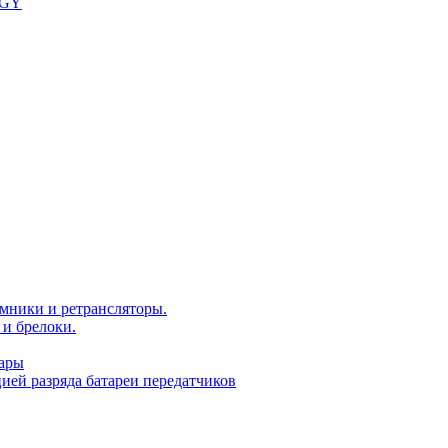
OGY
мники и ретрансляторы.
и брелоки.
уары
ей разряда батареи передатчиков