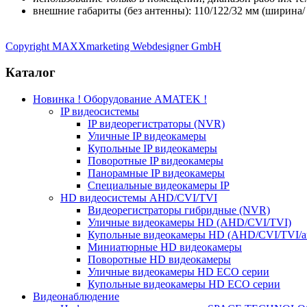
внешние габариты (без антенны): 110/122/32 мм (ширина/ 
Copyright MAXXmarketing Webdesigner GmbH
Каталог
Новинка ! Оборудование AMATEK !
IP видеосистемы
IP видеорегистраторы (NVR)
Уличные IP видеокамеры
Купольные IP видеокамеры
Поворотные IP видеокамеры
Панорамные IP видеокамеры
Специальные видеокамеры IP
HD видеосистемы AHD/CVI/TVI
Видеорегистраторы гибридные (NVR)
Уличные видеокамеры HD (AHD/CVI/TVI)
Купольные видеокамеры HD (AHD/CVI/TVI/а
Миниатюрные HD видеокамеры
Поворотные HD видеокамеры
Уличные видеокамеры HD ECO серии
Купольные видеокамеры HD ECO серии
Видеонаблюдение