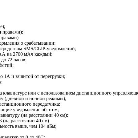
е);
 правами);
правами)
омления о срабатывании;
посредством SMS/CLIP-уведомлений;
 АА на 2700 мАч каждый;
 до 72 часов;
бытий;
о 1А и защитой от перегрузки;
я;
на клавиатуре или с использованием дистанционного управляюще
у (дневной и ночной режимы);
истанционного передатчика;
ающие уведомление об этом;
авиатуру (на расстоянии 40 см);
Б (на расстоянии 40 см)
ьность выше, чем 104 дБм;
ператур от 0 до 40C;