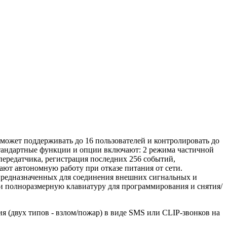
 может поддерживать до 16 пользователей и контролировать до
Стандартные функции и опции включают: 2 режима частичной
передатчика, регистрация последних 256 событий,
ют автономную работу при отказе питания от сети.
редназначенных для соединения внешних сигнальных и
 полноразмерную клавиатуру для программирования и снятия/
(двух типов - взлом/пожар) в виде SMS или CLIP-звонков на