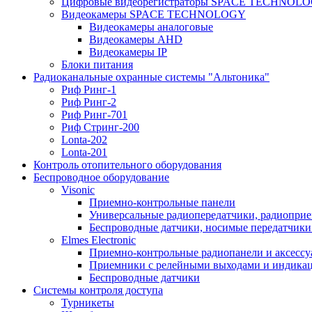
Цифровые видеорегистраторы SPACE TECHNOL
Видеокамеры SPACE TECHNOLOGY
Видеокамеры аналоговые
Видеокамеры AHD
Видеокамеры IP
Блоки питания
Радиоканальные охранные системы "Альтоника"
Риф Ринг-1
Риф Ринг-2
Риф Ринг-701
Риф Стринг-200
Lonta-202
Lonta-201
Контроль отопительного оборудования
Беспроводное оборудование
Visonic
Приемно-контрольные панели
Универсальные радиопередатчики, радиоприе
Беспроводные датчики, носимые передатчики 
Elmes Electronic
Приемно-контрольные радиопанели и аксесс
Приемники с релейными выходами и индикаци
Беспроводные датчики
Системы контроля доступа
Турникеты