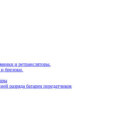
мники и ретрансляторы.
и брелоки.
уары
ей разряда батареи передатчиков