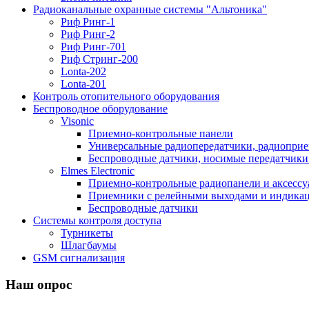
Радиоканальные охранные системы "Альтоника"
Риф Ринг-1
Риф Ринг-2
Риф Ринг-701
Риф Стринг-200
Lonta-202
Lonta-201
Контроль отопительного оборудования
Беспроводное оборудование
Visonic
Приемно-контрольные панели
Универсальные радиопередатчики, радиоприе
Беспроводные датчики, носимые передатчики 
Elmes Electronic
Приемно-контрольные радиопанели и аксесс
Приемники с релейными выходами и индикаци
Беспроводные датчики
Системы контроля доступа
Турникеты
Шлагбаумы
GSM сигнализация
Наш опрос