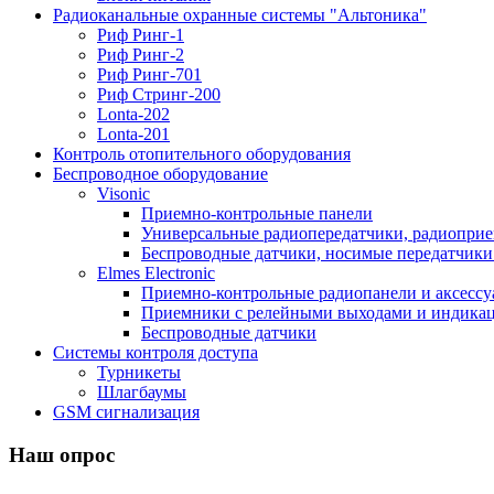
Радиоканальные охранные системы "Альтоника"
Риф Ринг-1
Риф Ринг-2
Риф Ринг-701
Риф Стринг-200
Lonta-202
Lonta-201
Контроль отопительного оборудования
Беспроводное оборудование
Visonic
Приемно-контрольные панели
Универсальные радиопередатчики, радиоприе
Беспроводные датчики, носимые передатчики 
Elmes Electronic
Приемно-контрольные радиопанели и аксесс
Приемники с релейными выходами и индикаци
Беспроводные датчики
Системы контроля доступа
Турникеты
Шлагбаумы
GSM сигнализация
Наш опрос