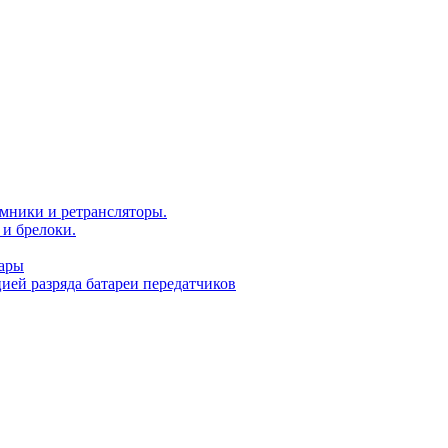
мники и ретрансляторы.
и брелоки.
уары
ей разряда батареи передатчиков