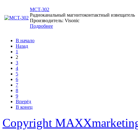
MCT-302
Радиоканальный магнитоконтактный извещатель
Производитель: Visonic
Подробнее
В начало
Назад
1
2
3
4
5
6
7
8
9
Вперёд
В конец
Copyright MAXXmarketin