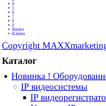
4
5
6
7
8
9
Вперёд
В конец
Copyright MAXXmarketin
Каталог
Новинка ! Оборудован
IP видеосистемы
IP видеорегистрат